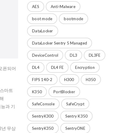
AES
Anti-Malware
boot mode
bootmode
DataLocker
DataLocker Sentry 5 Managed
DeviceControl
DL3
DL3FE
DL4
DL4 FE
Encryption
 오픈되어
FIPS 140-2
H300
H350
 스마트
K350
PortBlocker
통해
SafeConsole
SafeCrypt
 기능과 기
SentryK300
Sentry K350
2년 무상
SentryK350
SentryONE