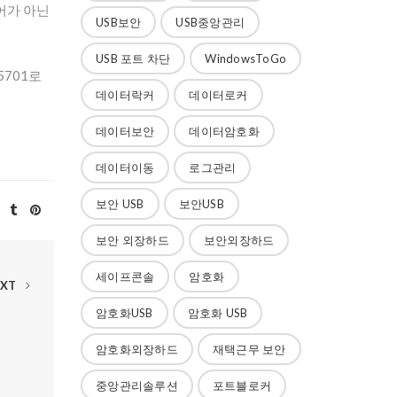
토어가 아닌
USB보안
USB중앙관리
USB 포트 차단
WindowsToGo
5701로
데이터락커
데이터로커
데이터보안
데이터암호화
데이터이동
로그관리
보안 USB
보안USB
보안 외장하드
보안외장하드
세이프콘솔
암호화
EXT
암호화USB
암호화 USB
암호화외장하드
재택근무 보안
중앙관리솔루션
포트블로커