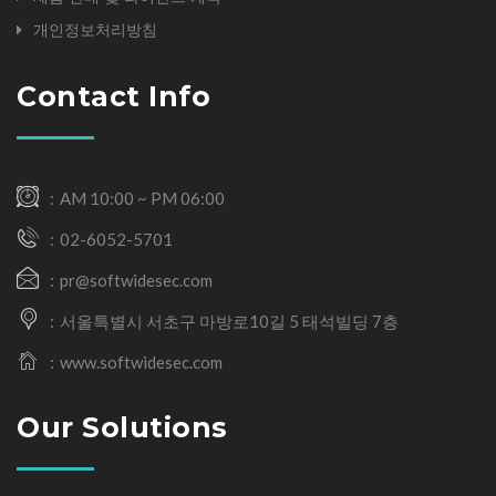
- 문의하기
개인정보처리방침
4. 개인정보의 보유 및 이용기간
Contact Info
회사는 온라인 서비스 신청을 위한 문의일 또는 자료 신청일로부터 서비스
를 제공하는 기간 동안에 한하여 이용자의 개인정보를 보유 및 이용하게 됩
니다. 다만 이용자가 자신의 개인정보 삭제를 요청한 경우 이용자의 개인정
보는 재생할 수 없는 방법에 의하여 디스크에서 완전히 삭제하며 출력된 경
우에는 분쇄기로 분쇄하는 방법으로 추후 열람이나 이용이 불가능한 상태
로 처리됩니다. 단, 다음의 정보에 대해서는 아래의 이유로 명시한 기간 동안
보존합니다.
AM 10:00 ~ PM 06:00
가. 회사 내부 방침에 의한 정보보유 사유
02-6052-5701
– 보존근거 : 불량 이용자의 재이용 방지, 명예훼손 등 권리침해 분쟁 및 수사
협조
pr@softwidesec.com
– 보존기간 : 개인정보 삭제 요청 후 1년
서울특별시 서초구 마방로10길 5 태석빌딩 7층
나. 관련법령에 의한 정보보유 사유
www.softwidesec.com
1) 계약 또는 청약철회 등에 관한 기록
– 보존 이유 : 전자상거래 등에서의 소비자보호에 관한 법률
Our Solutions
– 보존 기간 : 5년
2) 대금결제 및 재화 등의 공급에 관한 기록