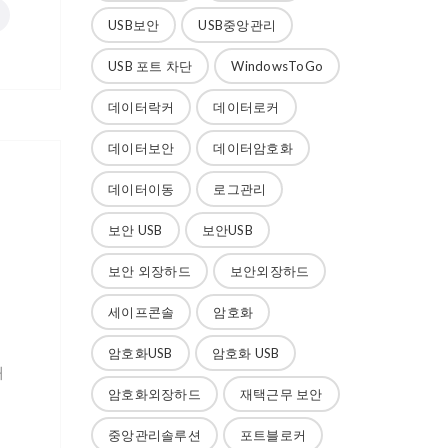
USB보안
USB중앙관리
USB 포트 차단
WindowsToGo
데이터락커
데이터로커
데이터보안
데이터암호화
데이터이동
로그관리
보안 USB
보안USB
보안 외장하드
보안외장하드
세이프콘솔
암호화
암호화USB
암호화 USB
해
암호화외장하드
재택근무 보안
중앙관리솔루션
포트블로커