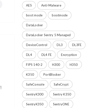
AES
Anti-Malware
boot mode
bootmode
DataLocker
DataLocker Sentry 5 Managed
DeviceControl
DL3
DL3FE
DL4
DL4 FE
Encryption
FIPS 140-2
H300
H350
K350
PortBlocker
SafeConsole
SafeCrypt
윈
SentryK300
Sentry K350
SentryK350
SentryONE